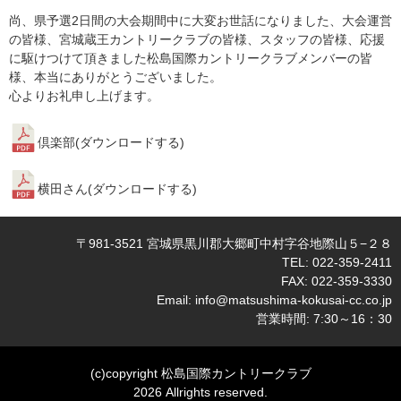
尚、県予選2日間の大会期間中に大変お世話になりました、大会運営
の皆様、宮城蔵王カントリークラブの皆様、スタッフの皆様、応援
に駆けつけて頂きました松島国際カントリークラブメンバーの皆
様、本当にありがとうございました。
心よりお礼申し上げます。
倶楽部(
ダウンロードする
)
横田さん(
ダウンロードする
)
〒981-3521 宮城県黒川郡大郷町中村字谷地際山５−２８
TEL: 022-359-2411
FAX: 022-359-3330
Email:
info@matsushima-kokusai-cc.co.jp
営業時間: 7:30～16：30
(c)copyright 松島国際カントリークラブ
2026 Allrights reserved.