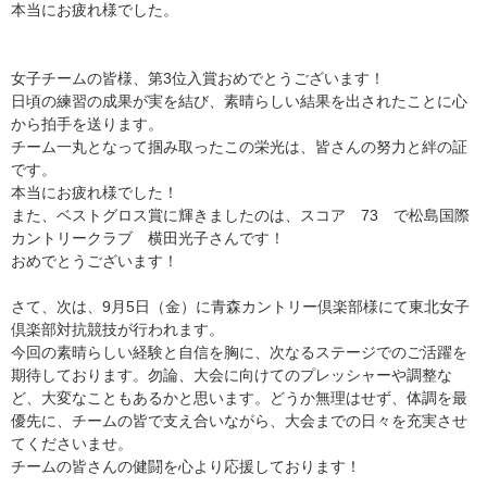
本当にお疲れ様でした。
女子チームの皆様、第3位入賞おめでとうございます！
日頃の練習の成果が実を結び、素晴らしい結果を出されたことに心
から拍手を送ります。
チーム一丸となって掴み取ったこの栄光は、皆さんの努力と絆の証
です。
本当にお疲れ様でした！
また、ベストグロス賞に輝きましたのは、スコア 73 で松島国際
カントリークラブ 横田光子さんです！
おめでとうございます！
さて、次は、9月5日（金）に青森カントリー倶楽部様にて東北女子
倶楽部対抗競技が行われます。
今回の素晴らしい経験と自信を胸に、次なるステージでのご活躍を
期待しております。勿論、大会に向けてのプレッシャーや調整な
ど、大変なこともあるかと思います。どうか無理はせず、体調を最
優先に、チームの皆で支え合いながら、大会までの日々を充実させ
てくださいませ。
チームの皆さんの健闘を心より応援しております！